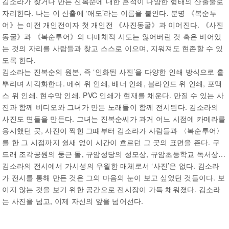
김소라가 찾거나 만든 진복순에 대한 흔적이 다양한 형태의 산출물로
자리한다. 나는 이 산출에 ‘애도’라는 이름을 붙인다. 분명 《복순투
어》는 이전 개인전이자 첫 개인전 《사진동굴》과 이어진다. 《사진
동굴》과 《복순투어》의 다매체적 시도는 잃어버린 것 혹은 비어있
는 것의 자리를 사람들과 찾고 스스로 이으며, 지워져도 현존할 수 있
도록 한다.
김소라는 진복순의 원본, 즉 ‘인화된 사진’을 다양한 인쇄 방식으로 흩
뿌리며 시각화한다. 메쉬 위 인쇄, 배너 인쇄, 블라인드 위 인쇄, 포맥
스 위 인쇄, 현수막 인쇄, PVC 인쇄가 현재를 채운다. 만질 수 있는 사
진과 함께 비디오와 그녀가 만든 노래들이 함께 전시된다. 김소라의
사진도 면들을 만든다. 그녀는 진복순씨가 과거 어느 시점에 카메라를
응시했던 곳, 사진이 찍힌 그때부터 김소라가 사람들과 〈복순투어〉
를 한 그 시점까지 쉴새 없이 시간이 흐르던 그 곳의 표면을 뜬다. 구
드래 조각공원의 둥근 돌, 규암성당의 성모상, 규암초등학교 독서상…
김소라의 전시에서 가시성의 우월한 매체로서 ‘사진’은 없다. 김소라
가 전시를 통해 만든 것은 그의 마음의 눈이 보고 싶었던 것들이다. 보
이지 않는 것을 보기 위한 공간으로 전시장이 가득 채워졌다. 김소라
는 사진을 넘고, 이제 자신의 앞을 넘어선다.