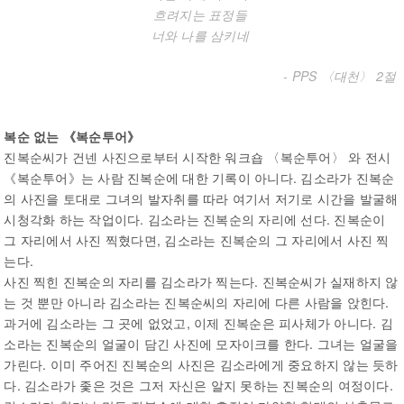
흐려지는 표정들
너와 나를 삼키네
- PPS 〈대천〉 2절
복순 없는 《복순투어》
진복순씨가 건넨 사진으로부터 시작한 워크숍 〈복순투어〉 와 전시
《복순투어》는 사람 진복순에 대한 기록이 아니다. 김소라가 진복순
의 사진을 토대로 그녀의 발자취를 따라 여기서 저기로 시간을 발굴해
시청각화 하는 작업이다. 김소라는 진복순의 자리에 선다. 진복순이
그 자리에서 사진 찍혔다면, 김소라는 진복순의 그 자리에서 사진 찍
는다.
사진 찍힌 진복순의 자리를 김소라가 찍는다. 진복순씨가 실재하지 않
는 것 뿐만 아니라 김소라는 진복순씨의 자리에 다른 사람을 앉힌다.
과거에 김소라는 그 곳에 없었고, 이제 진복순은 피사체가 아니다. 김
소라는 진복순의 얼굴이 담긴 사진에 모자이크를 한다. 그녀는 얼굴을
가린다. 이미 주어진 진복순의 사진은 김소라에게 중요하지 않는 듯하
다. 김소라가 좇은 것은 그저 자신은 알지 못하는 진복순의 여정이다.