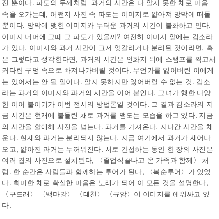
진 뿐이다. 파도의 두께처럼, 과거의 시간은 다 알지 못한 채로 마음
속을 오가는데, 어쩐지 사진 속 파도는 이미지로 얇아져 망막에 떠돌
뿐이다. 망막에 맺힌 이미지와 두터운 과거의 시간이 불화하고 만다.
이미지 너머에 그때 그 파도가 있을까? 여전히 이미지 앞에는 김소라
가 있다. 이미지와 과거 시간이 그저 엇갈리거나 분리된 것이라면, 혹
은 그렇다고 생각한다면, 과거의 시간은 인화지 위에 스탬프를 찍고서
커다란 구멍 속으로 빠져나가버릴 것이다. 무언가를 잃어버린 이에게
는 있어서는 안 될 일이다. 알지 못하지만 잃어버릴 수 없는 것. 김소
라는 과거의 이미지와 과거의 시간을 이어 붙인다. 그녀가 행한 다양
한 이어 붙이기가 이번 전시의 방법론일 것이다. 그 결과 김소라의 지
금 시간은 현재에 붙들린 채로 과거를 맴도는 모습을 하고 있다. 지금
의 시간을 할애해 사진을 넘는다. 과거를 가져온다. 지나간 시간을 채
운다. 현재와 과거는 분리되지 않는다. 지금 여기에서 과거가 새어나
오고, 얇아진 과거는 두꺼워진다. 서로 간섭하는 동안 한 장의 사진은
여러 겹의 사진으로 설치된다, 〈졸업식끝나고 온 가족과 함께〉 처
럼. 한 순간은 사람들과 함께하는 투어가 된다, 〈복순투어〉가 있었
다. 희미한 채로 확실한 마음은 노래가 되어 이 모든 것을 설명한다,
〈구드래〉 〈백마강〉 〈대천〉 〈규암〉이 이미지를 에워싸고 있
다.